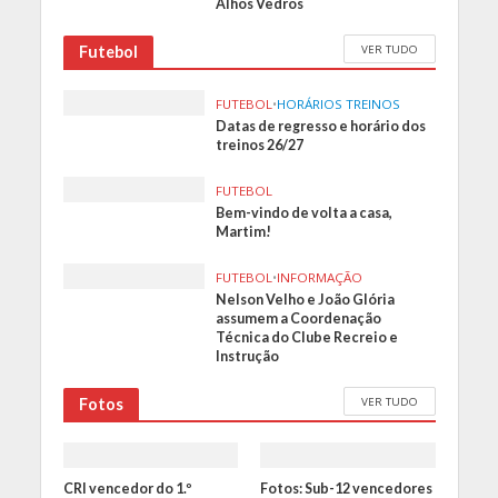
Alhos Vedros
VER TUDO
Futebol
FUTEBOL
•
HORÁRIOS TREINOS
Datas de regresso e horário dos
treinos 26/27
FUTEBOL
Bem-vindo de volta a casa,
Martim!
FUTEBOL
•
INFORMAÇÃO
Nelson Velho e João Glória
assumem a Coordenação
Técnica do Clube Recreio e
Instrução
VER TUDO
Fotos
CRI vencedor do 1.º
Fotos: Sub-12 vencedores