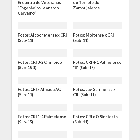
Encontro de Veteranos
do Torneio do
“Engenheiro Leonardo
Zambujalense
Carvalho”
Fotos: Alcochetense x CRI
Fotos: Moitense x CRI
(Sub-11)
(Sub-11)
Fotos: CRI 0-2 Olímpico
Fotos: CRI 4-1 Palmelense
(Sub-15 B)
“B” (Sub-17)
Fotos: CRI x Almada AC
Fotos: Juv. Sarilhense x
(Sub-11)
CRI (Sub-11)
Fotos: CRI 1-4 Palmelense
Fotos: CRI x O Sindicato
(Sub-15)
(Sub-11)