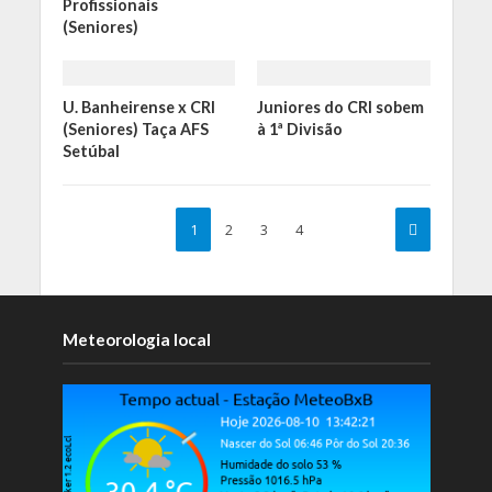
Profissionais
(Seniores)
U. Banheirense x CRI
Juniores do CRI sobem
(Seniores) Taça AFS
à 1ª Divisão
Setúbal
1
2
3
4
Meteorologia local