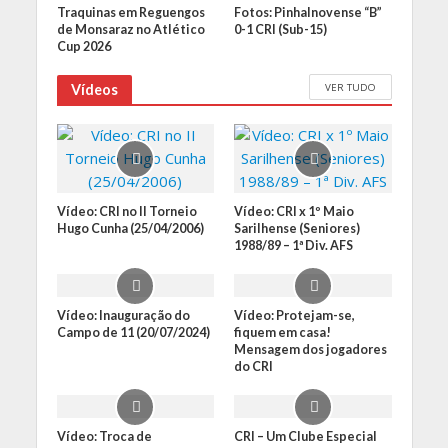
Traquinas em Reguengos
Fotos: Pinhalnovense “B”
de Monsaraz no Atlético
0-1 CRI (Sub-15)
Cup 2026
VER TUDO
Vídeos
Vídeo: CRI no II Torneio
Vídeo: CRI x 1º Maio
Hugo Cunha (25/04/2006)
Sarilhense (Seniores)
1988/89 – 1ª Div. AFS
Vídeo: Inauguração do
Vídeo: Protejam-se,
Campo de 11 (20/07/2024)
fiquem em casa!
Mensagem dos jogadores
do CRI
Vídeo: Troca de
CRI – Um Clube Especial