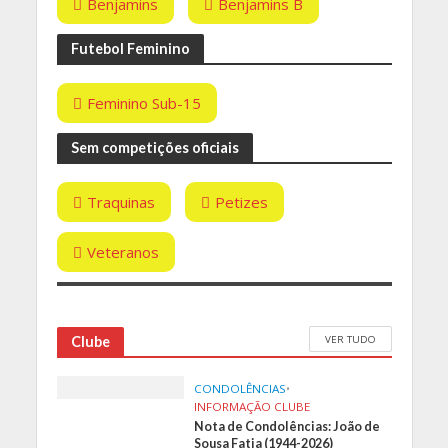
Benjamins
Benjamins B
Futebol Feminino
Feminino Sub-15
Sem competições oficiais
Traquinas
Petizes
Veteranos
VER TUDO
Clube
CONDOLÊNCIAS
•
INFORMAÇÃO CLUBE
Nota de Condolências: João de
Sousa Fatia (1944-2026)