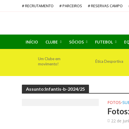
# RECRUTAMENTO
# PARCEIROS
# RESERVAS CAMPO
INÍCIO
CLUBE
SÓCIOS
FUTEBOL
EQ
Um Clube em
Ética Desportiva
movimento!
Assunto:Infantis-b-2024/25
FOTOS
SUB
•
Fotos
22 de Ju