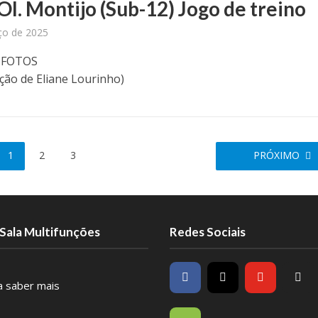
Ol. Montijo (Sub-12) Jogo de treino
ço de 2025
S FOTOS
ção de Eliane Lourinho)
1
2
3
PRÓXIMO
Sala Multifunções
Redes Sociais
ra saber mais