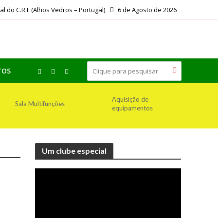
ial do C.R.I. (Alhos Vedros – Portugal)
6 de Agosto de 2026
TOS
Aquisição de
Sala Multifunções
equipamentos
Um clube especial