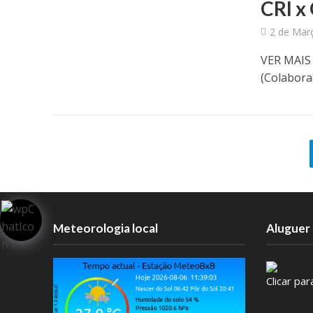
CRI x 
2 de Mar
VER MAI
(Colabora
Meteorologia local
Aluguer 
Clicar pa