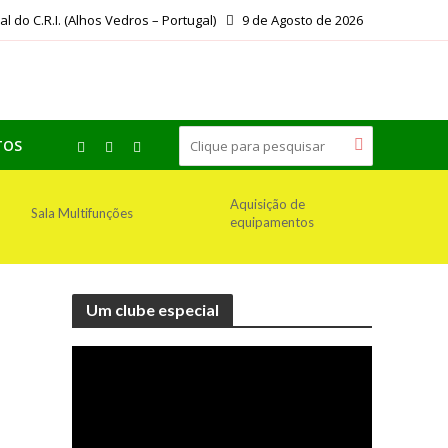
ial do C.R.I. (Alhos Vedros – Portugal)
9 de Agosto de 2026
TOS
Aquisição de
Sala Multifunções
equipamentos
Um clube especial