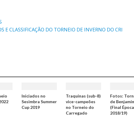
S
S E CLASSIFICAÇÃO DO TORNEIO DE INVERNO DO CRI
neio
Iniciados no
Traquinas (sub-8)
Fotos: Torn
 2022
Sesimbra Summer
vice-campeões
de Benjami
Cup 2019
no Torneio do
(Final Époc
Carregado
2018/19)