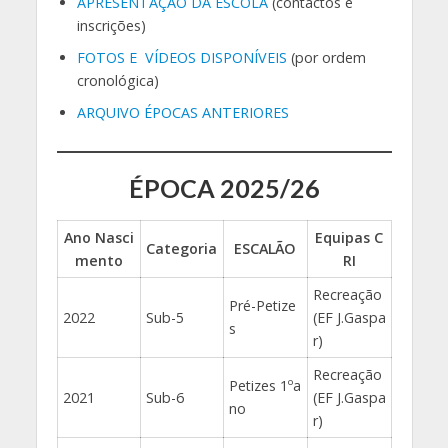
APRESENTAÇÃO DA ESCOLA
(contactos e
inscrições)
FOTOS E VÍDEOS DISPONÍVEIS
(por ordem
cronológica)
ARQUIVO ÉPOCAS ANTERIORES
ÉPOCA 2025/26
Ano Nasci
Equipas C
Categoria
ESCALÃO
mento
RI
Recreação
Pré-Petize
2022
Sub-5
(EF J.Gaspa
s
r)
Recreação
Petizes 1ºa
2021
Sub-6
(EF J.Gaspa
no
r)