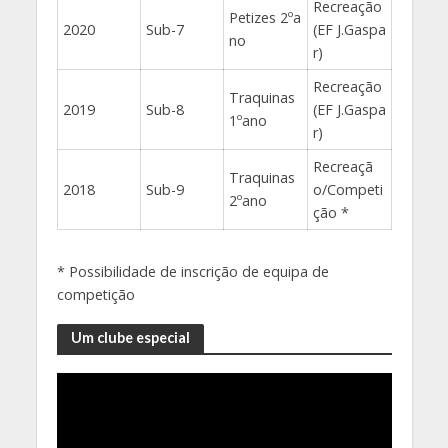
Recreação
Petizes 2ºa
2020
Sub-7
(EF J.Gaspa
no
r)
Recreação
Traquinas
2019
Sub-8
(EF J.Gaspa
1ºano
r)
Recreaçã
Traquinas
2018
Sub-9
o/Competi
2ºano
ção *
* Possibilidade de inscrição de equipa de
competição
Um clube especial