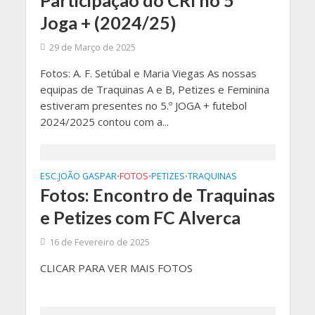
Participação do CRI no 5º
Joga + (2024/25)
29 de Março de 2025
Fotos: A. F. Setúbal e Maria Viegas As nossas
equipas de Traquinas A e B, Petizes e Feminina
estiveram presentes no 5.º JOGA + futebol
2024/2025 contou com a...
ESC.JOÃO GASPAR
FOTOS
PETIZES
TRAQUINAS
•
•
•
Fotos: Encontro de Traquinas
e Petizes com FC Alverca
16 de Fevereiro de 2025
CLICAR PARA VER MAIS FOTOS