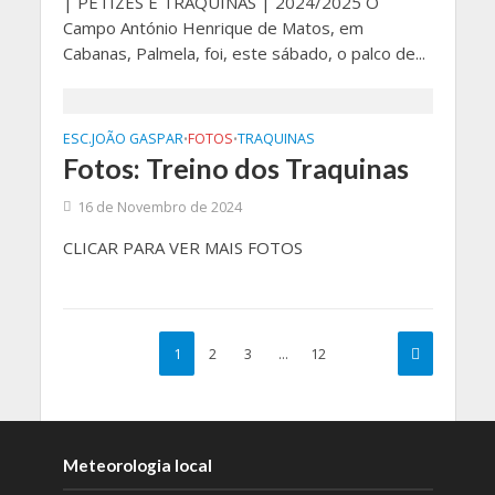
| PETIZES E TRAQUINAS | 2024/2025 O
Campo António Henrique de Matos, em
Cabanas, Palmela, foi, este sábado, o palco de...
ESC.JOÃO GASPAR
FOTOS
TRAQUINAS
•
•
Fotos: Treino dos Traquinas
16 de Novembro de 2024
CLICAR PARA VER MAIS FOTOS
1
2
3
…
12
Meteorologia local