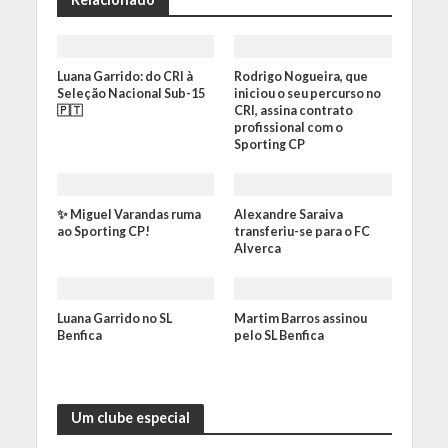
Luana Garrido: do CRI à
Rodrigo Nogueira, que
Seleção Nacional Sub-15
iniciou o seu percurso no
🇵🇹
CRI, assina contrato
profissional com o
Sporting CP
✨ Miguel Varandas ruma
Alexandre Saraiva
ao Sporting CP!
transferiu-se para o FC
Alverca
Luana Garrido no SL
Martim Barros assinou
Benfica
pelo SL Benfica
Um clube especial