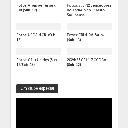
Fotos: Afonsoeirense x
Fotos: Sub-12 vencedores
CRI (Sub-12)
do Torneio do 1º Maio
Sarilhense
Fotos: USC 3-4 CRI (Sub-
Fotos: CRI 4-0 Alfarim
12)
(Sub-13)
Fotos: CRI x Unidos (Sub-
2024/25 CRI 1-7 CCDBA
12/Sub-13)
(Sub-12)
Um clube especial