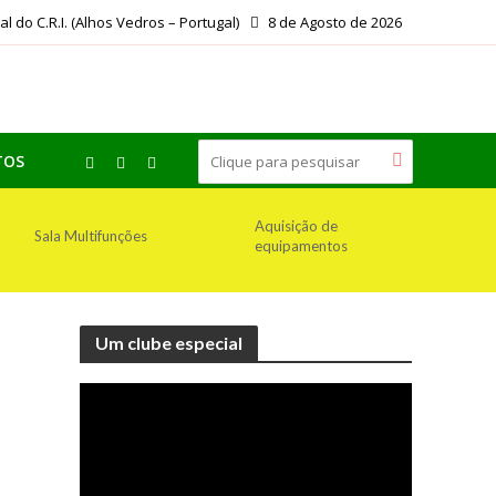
ial do C.R.I. (Alhos Vedros – Portugal)
8 de Agosto de 2026
TOS
Aquisição de
Sala Multifunções
equipamentos
Um clube especial