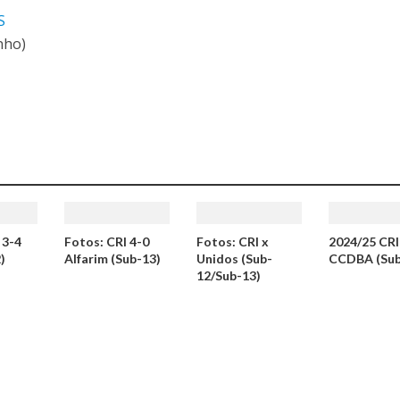
S
nho)
 3-4
Fotos: CRI 4-0
Fotos: CRI x
2024/25 CRI
)
Alfarim (Sub-13)
Unidos (Sub-
CCDBA (Sub
12/Sub-13)