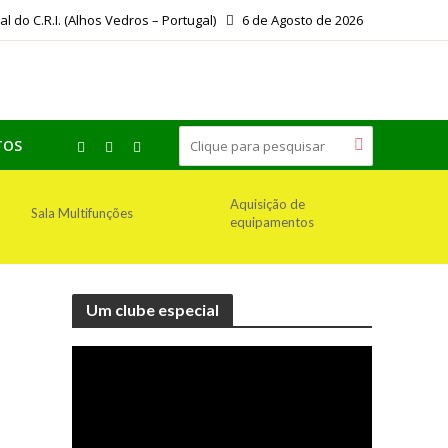
ial do C.R.I. (Alhos Vedros – Portugal)
6 de Agosto de 2026
TOS
Aquisição de
Sala Multifunções
equipamentos
Um clube especial