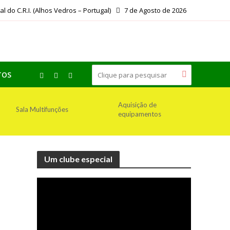
ial do C.R.I. (Alhos Vedros – Portugal)
7 de Agosto de 2026
TOS
Aquisição de
Sala Multifunções
equipamentos
Um clube especial