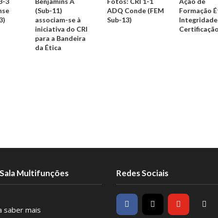
3-3
Benjamins A
Fotos: CRI 1-1
Ação de
nse
(Sub-11)
ADQ Conde (FEM
Formação Ét
3)
associam-se à
Sub-13)
Integridade 
iniciativa do CRI
Certificaçã
para a Bandeira
da Ética
Sala Multifunções
Redes Sociais
ra saber mais