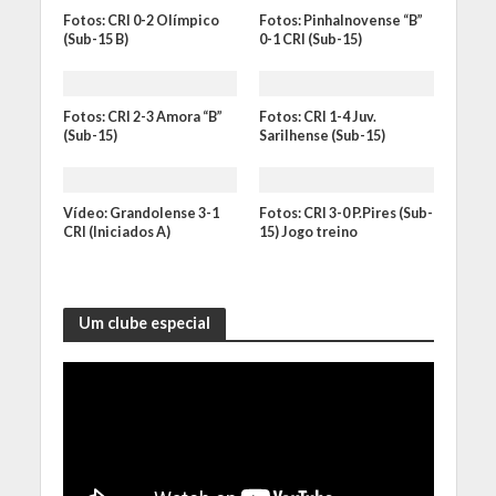
Fotos: CRI 0-2 Olímpico
Fotos: Pinhalnovense “B”
(Sub-15 B)
0-1 CRI (Sub-15)
Fotos: CRI 2-3 Amora “B”
Fotos: CRI 1-4 Juv.
(Sub-15)
Sarilhense (Sub-15)
Vídeo: Grandolense 3-1
Fotos: CRI 3-0 P.Pires (Sub-
CRI (Iniciados A)
15) Jogo treino
Um clube especial