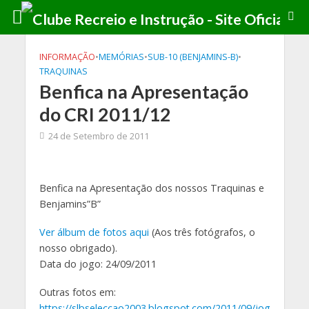
INFORMAÇÃO
•
MEMÓRIAS
•
SUB-10 (BENJAMINS-B)
•
TRAQUINAS
Benfica na Apresentação
do CRI 2011/12
24 de Setembro de 2011
Benfica na Apresentação dos nossos Traquinas e
Benjamins”B”
Ver álbum de fotos aqui
(Aos três fotógrafos, o
nosso obrigado).
Data do jogo: 24/09/2011
Outras fotos em:
https://slbseleccao2003.blogspot.com/2011/09/jog