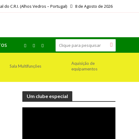
ial do C.R.I. (Alhos Vedros – Portugal)
8 de Agosto de 2026
TOS
Aquisição de
Sala Multifunções
equipamentos
Um clube especial