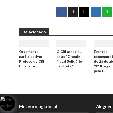
Relacionado
Orçamento
O CRI associou-
Eventos
participativo:
se ao “Grande
comemorat
Projeto do CRI
Natal Solidário
do 25 de ab
foi aceite
na Moita”
2018 organ
pelo CRI
Meteorologia local
Aluguer 