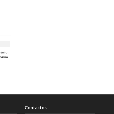
sário:
vívio
Contactos