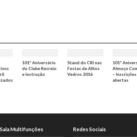
101º Aniversário
Stand do CRI nas
101º Aniver
ivos
do Clube Recreio
Festas de Alhos
Almoço Con
ril
e Instrução
Vedros 2016
– Inscrições
izados
abertas
Sala Multifunções
Redes Sociais