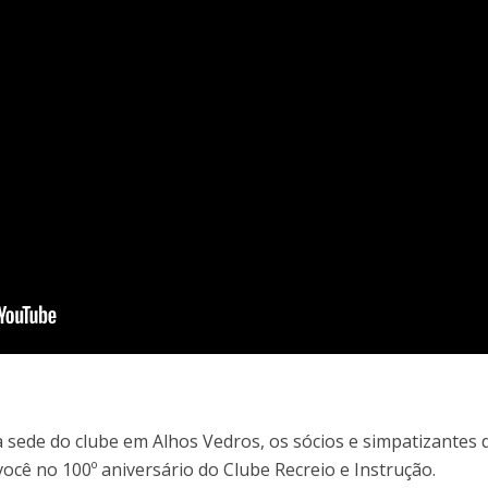
 sede do clube em Alhos Vedros, os sócios e simpatizantes 
ocê no 100º aniversário do Clube Recreio e Instrução.