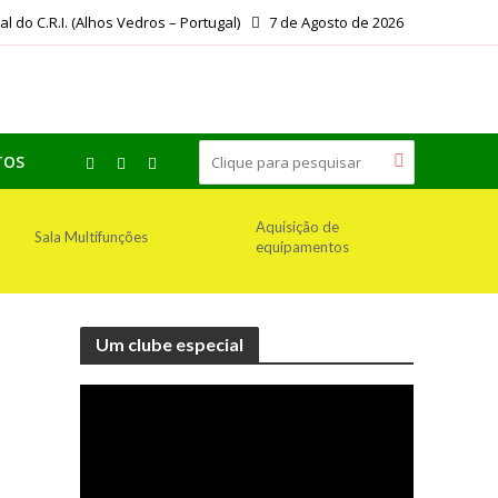
ial do C.R.I. (Alhos Vedros – Portugal)
7 de Agosto de 2026
TOS
Aquisição de
Sala Multifunções
equipamentos
Um clube especial