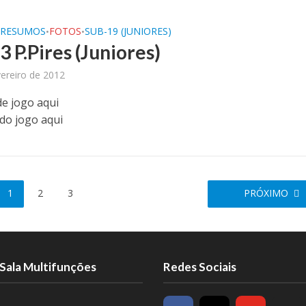
/RESUMOS
FOTOS
SUB-19 (JUNIORES)
•
•
3 P.Pires (Juniores)
ereiro de 2012
de jogo aqui
 do jogo aqui
1
2
3
PRÓXIMO
Sala Multifunções
Redes Sociais