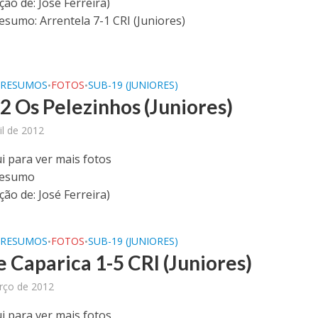
ão de: José Ferreira)
esumo: Arrentela 7-1 CRI (Juniores)
/RESUMOS
FOTOS
SUB-19 (JUNIORES)
•
•
-2 Os Pelezinhos (Juniores)
il de 2012
i para ver mais fotos
Resumo
ão de: José Ferreira)
/RESUMOS
FOTOS
SUB-19 (JUNIORES)
•
•
 Caparica 1-5 CRI (Juniores)
rço de 2012
i para ver mais fotos