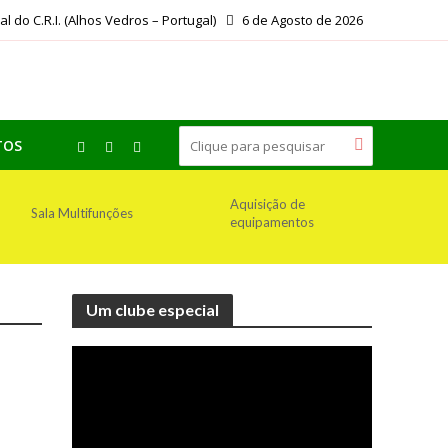
ial do C.R.I. (Alhos Vedros – Portugal)
6 de Agosto de 2026
TOS
Aquisição de
Sala Multifunções
equipamentos
Um clube especial