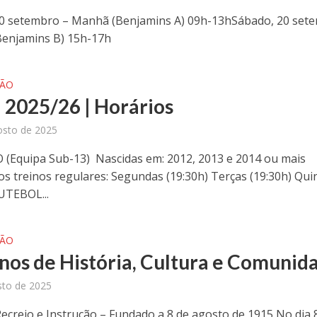
0 setembro – Manhã (Benjamins A) 09h-13hSábado, 20 set
Benjamins B) 15h-17h
ÇÃO
 2025/26 | Horários
osto de 2025
(Equipa Sub-13) Nascidas em: 2012, 2013 e 2014 ou mais
os treinos regulares: Segundas (19:30h) Terças (19:30h) Qui
FUTEBOL...
ÇÃO
nos de História, Cultura e Comunid
sto de 2025
Recreio e Instrução – Fundado a 8 de agosto de 1915 No dia 