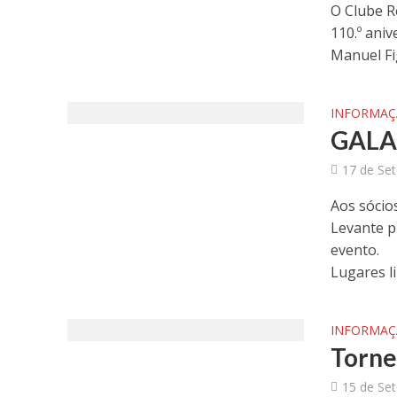
O Clube R
110.º ani
Manuel Fi
INFORMA
GALA
17 de Se
Aos sócios
Levante p
evento.
Lugares li
INFORMA
Torne
15 de Se