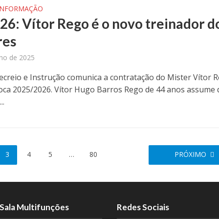
INFORMAÇÃO
26: Vítor Rego é o novo treinador d
res
nho de 2025
ecreio e Instrução comunica a contratação do Mister Vítor 
oca 2025/2026. Vítor Hugo Barros Rego de 44 anos assume 
..
3
4
5
…
80
PRÓXIMO
Sala Multifunções
Redes Sociais