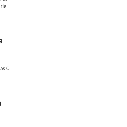
ria
a
ias O
a