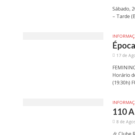
Sábado, 2
– Tarde (
INFORMA
Época
17 de Ag
FEMININO 
Horário d
(19:30h) 
INFORMA
110 A
8 de Ago
🎉 Clube 