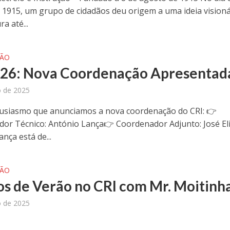
 1915, um grupo de cidadãos deu origem a uma ideia visioná
a até...
ÇÃO
26: Nova Coordenação Apresentad
o de 2025
usiasmo que anunciamos a nova coordenação do CRI: 👉
or Técnico: António Lança👉 Coordenador Adjunto: José El
nça está de...
ÇÃO
os de Verão no CRI com Mr. Moitinh
o de 2025