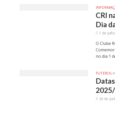
INFORMA
CRI n
Dia d
1 de Julh
O Clube R
Comemoraç
no dia 1 de
FUTEBOL
•
Datas
2025
26 de Ju