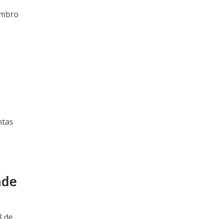
embro
ntas
ade
8 de