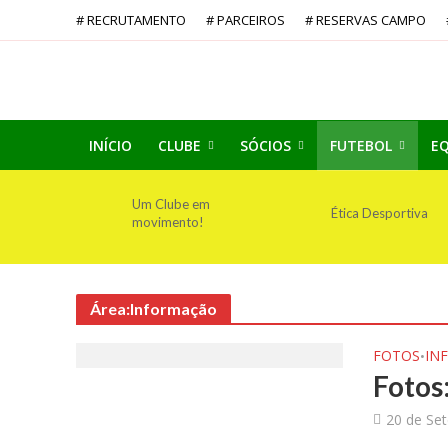
# RECRUTAMENTO
# PARCEIROS
# RESERVAS CAMPO
INÍCIO
CLUBE
SÓCIOS
FUTEBOL
EQ
Um Clube em
Ética Desportiva
movimento!
Área:Informação
FOTOS
IN
•
Fotos
20 de Se