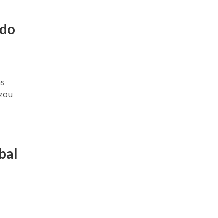
 do
as
izou
bal