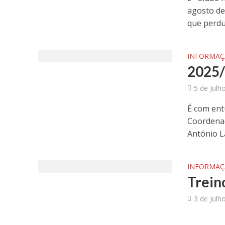
agosto de
que perdur
INFORMA
2025/
5 de Julh
É com ent
Coordenad
António La
INFORMA
Trein
3 de Julh