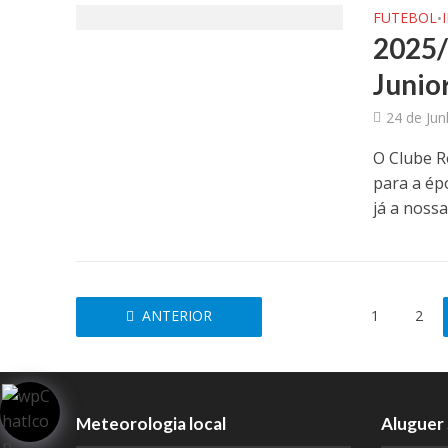
FUTEBOL
•
2025/
Junio
24 de Ju
O Clube R
para a ép
já a nossa.
ANTERIOR
1
2
Meteorologia local
Aluguer 