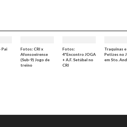
o Pai
Fotos: CRI x
Fotos:
Traquinas e
Afonsoeirense
4ºEncontro JOGA
Petizes no 
(Sub-9) Jogo de
+ A.F. Setúbal no
em Sto. And
treino
CRI