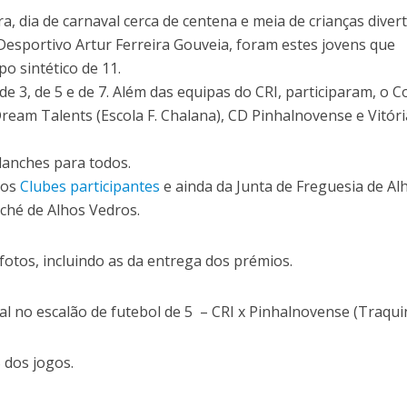
a, dia de carnaval cerca de centena e meia de crianças diver
Desportivo Artur Ferreira Gouveia, foram estes jovens que
o sintético de 11.
e 3, de 5 e de 7. Além das equipas do CRI, participaram, o C
 Dream Talents (Escola F. Chalana), CD Pinhalnovense e Vitóri
lanches para todos.
dos
Clubes participantes
e ainda da Junta de Freguesia de Al
ché de Alhos Vedros.
otos, incluindo as da entrega dos prémios.
l no escalão de futebol de 5 – CRI x Pinhalnovense (Traqui
dos jogos.