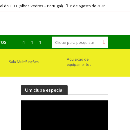
ial do C.R.I. (Alhos Vedros – Portugal)
6 de Agosto de 2026
TOS
Aquisição de
Sala Multifunções
equipamentos
Um clube especial