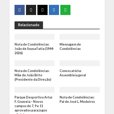
Relacionado
Nota de Condolências:
Mensagem de
João de Sousa Fatia (1944-
Condolências
2026)
Nota de Condolências:
Convocatória:
Mãe de João Brito
Assembleia geral
(Presidente da Direção)
Parque Desportivo Artur
Nota de Condolências:
F. Gouveia – Novos
Pai de José L. Medeiros
campos de 7, 9 e 11
aprovados para jogos