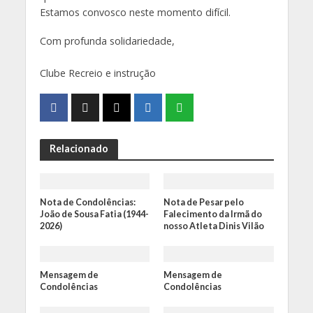
Estamos convosco neste momento difícil.
Com profunda solidariedade,
Clube Recreio e instrução
Relacionado
Nota de Condolências:
Nota de Pesar pelo
João de Sousa Fatia (1944-
Falecimento da Irmã do
2026)
nosso Atleta Dinis Vilão
Mensagem de
Mensagem de
Condolências
Condolências