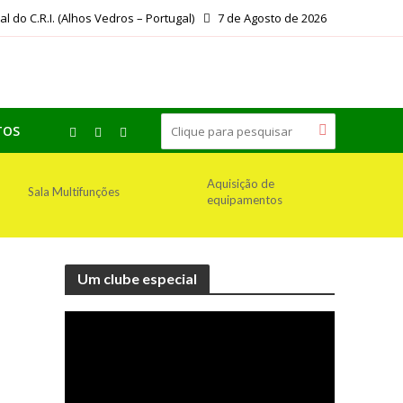
ial do C.R.I. (Alhos Vedros – Portugal)
7 de Agosto de 2026
TOS
Aquisição de
Sala Multifunções
equipamentos
Um clube especial