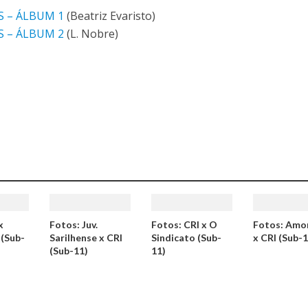
S – ÁLBUM 1
(Beatriz Evaristo)
S – ÁLBUM 2
(L. Nobre)
x
Fotos: Juv.
Fotos: CRI x O
Fotos: Amo
(Sub-
Sarilhense x CRI
Sindicato (Sub-
x CRI (Sub-
(Sub-11)
11)