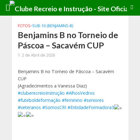
FOTOS
•
SUB-10 (BENJAMINS-B)
Benjamins B no Torneio de
Páscoa – Sacavém CUP
2 de Abril de 2026
Benjamins B no Torneio de Páscoa – Sacavém
CUP
(Agradecimentos a Vanessa Diaz)
#cluberecreioInstrução
#AlhosVedros
#futeboldeformação
#feminino
#seniores
#veteranos
#SomosCRI
#EntidadeFormadora3