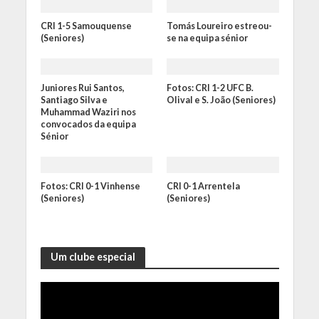
CRI 1-5 Samouquense
Tomás Loureiro estreou-
(Seniores)
se na equipa sénior
Juniores Rui Santos,
Fotos: CRI 1-2 UFC B.
Santiago Silva e
Olival e S. João (Seniores)
Muhammad Waziri nos
convocados da equipa
Sénior
Fotos: CRI 0-1 Vinhense
CRI 0-1 Arrentela
(Seniores)
(Seniores)
Um clube especial