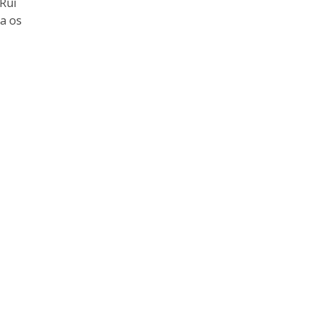
 Rui
a os