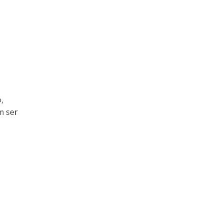
,
m ser