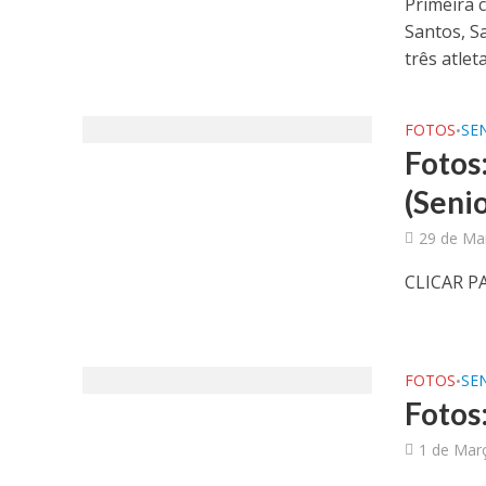
Primeira 
Santos, S
três atleta
FOTOS
SE
•
Fotos:
(Seni
29 de Ma
CLICAR P
FOTOS
SE
•
Fotos
1 de Mar