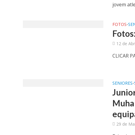
jovem atle
FOTOS
SE
•
Fotos
12 de Abr
CLICAR P
SENIORES
•
Junior
Muham
equip
29 de Ma