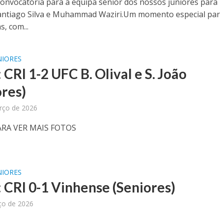
convocatória para a equipa sénior dos nossos juniores para
antiago Silva e Muhammad Waziri.Um momento especial par
s, com...
NIORES
 CRI 1-2 UFC B. Olival e S. João
ores)
rço de 2026
ARA VER MAIS FOTOS
NIORES
: CRI 0-1 Vinhense (Seniores)
ço de 2026