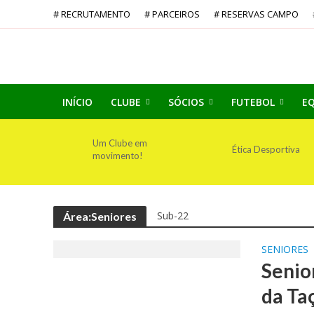
# RECRUTAMENTO
# PARCEIROS
# RESERVAS CAMPO
INÍCIO
CLUBE
SÓCIOS
FUTEBOL
EQ
Um Clube em
Ética Desportiva
movimento!
Sub-22
Área:Seniores
SENIORES
Senio
da Ta