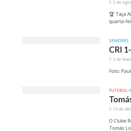
5 de Ago
🏆 Taça A
quarta-fei
SENIORES
CRI 1
3 de Mai
Foto: Pau
FUTEBOL
•
Tomás
13 de Abr
O Clube R
Tomás Lou