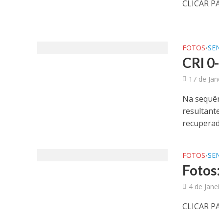
CLICAR P
FOTOS
SE
•
CRI 0
17 de Jan
Na sequên
resultant
recuperad
FOTOS
SE
•
Fotos:
4 de Jane
CLICAR P