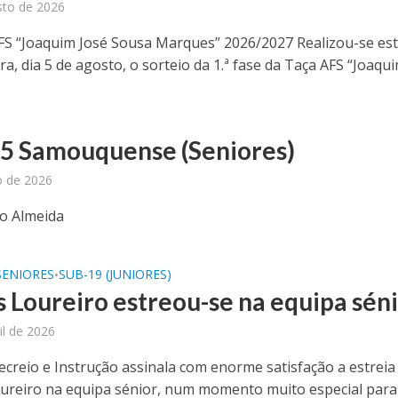
sto de 2026
FS “Joaquim José Sousa Marques” 2026/2027 Realizou-se es
ra, dia 5 de agosto, o sorteio da 1.ª fase da Taça AFS “Joaquim
-5 Samouquense (Seniores)
o de 2026
lo Almeida
SENIORES
SUB-19 (JUNIORES)
•
 Loureiro estreou-se na equipa sén
il de 2026
ecreio e Instrução assinala com enorme satisfação a estreia
reiro na equipa sénior, num momento muito especial para