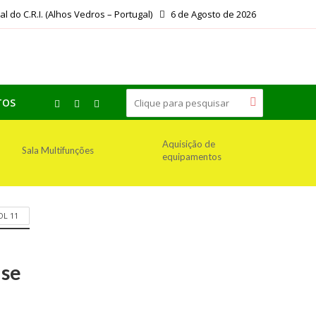
ial do C.R.I. (Alhos Vedros – Portugal)
6 de Agosto de 2026
TOS
Aquisição de
Sala Multifunções
equipamentos
OL 11
ase