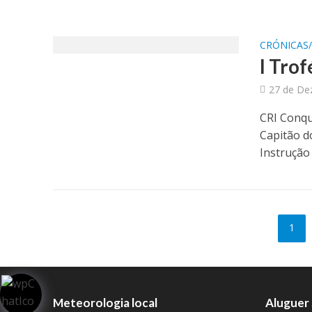
CRÓNICAS
I Tro
27 de De
CRI Conq
Capitão d
Instrução 
1
Meteorologia local
Aluguer 