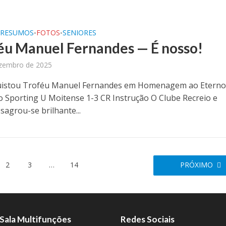
/RESUMOS
FOTOS
SENIORES
•
•
féu Manuel Fernandes — É nosso!
zembro de 2025
uistou Troféu Manuel Fernandes em Homenagem ao Etern
o Sporting U Moitense 1-3 CR Instrução O Clube Recreio e
sagrou-se brilhante...
2
3
…
14
PRÓXIMO
Sala Multifunções
Redes Sociais