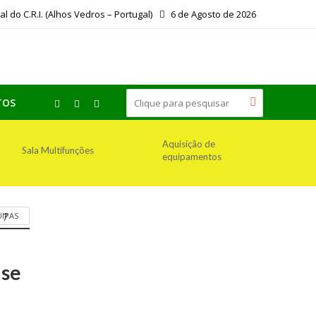
ial do C.R.I. (Alhos Vedros – Portugal)
6 de Agosto de 2026
TOS
Aquisição de
Sala Multifunções
equipamentos
17
IPAS
ase