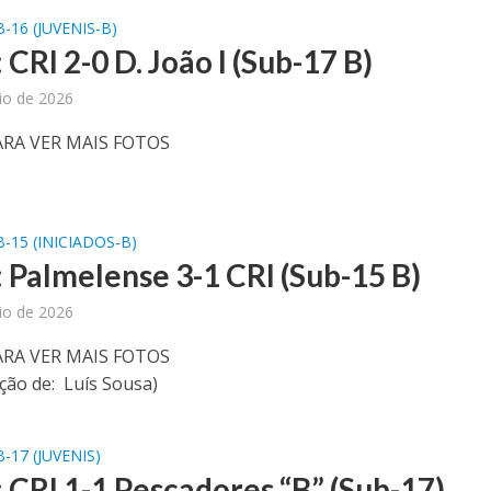
-16 (JUVENIS-B)
 CRI 2-0 D. João I (Sub-17 B)
io de 2026
ARA VER MAIS FOTOS
-15 (INICIADOS-B)
: Palmelense 3-1 CRI (Sub-15 B)
io de 2026
ARA VER MAIS FOTOS
ção de: Luís Sousa)
-17 (JUVENIS)
: CRI 1-1 Pescadores “B” (Sub-17)