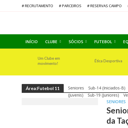
# RECRUTAMENTO
# PARCEIROS
# RESERVAS CAMPO
INÍCIO
CLUBE
SÓCIOS
FUTEBOL
EQ
Um Clube em
Ética Desportiva
movimento!
Seniores
Sub-14 (Iniciados-B)
Área:Futebol 11
(Juvenis)
Sub-19 (Juniores)
Ve
SENIORES
Senio
da Ta