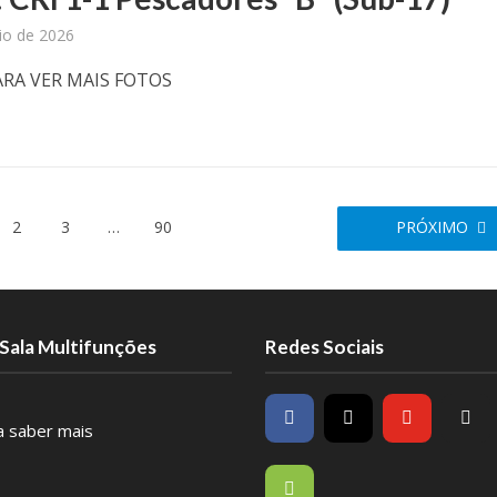
io de 2026
ARA VER MAIS FOTOS
2
3
…
90
PRÓXIMO
Sala Multifunções
Redes Sociais
ra saber mais