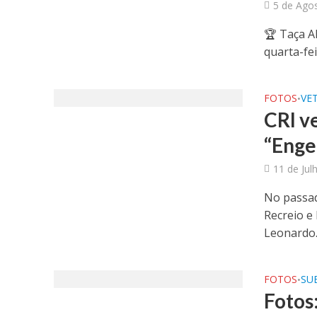
5 de Ago
🏆 Taça A
quarta-fei
FOTOS
VE
•
CRI v
“Enge
11 de Jul
No passad
Recreio e
Leonardo..
FOTOS
SUB
•
Fotos