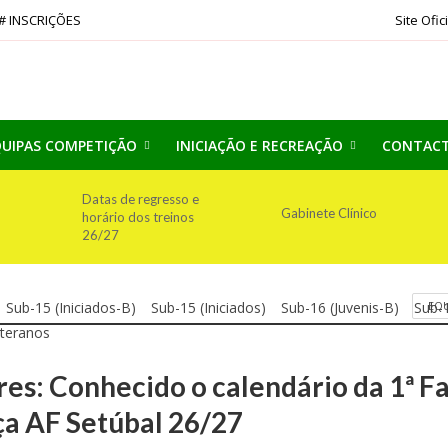
# INSCRIÇÕES
Site Ofic
UIPAS COMPETIÇÃO
INICIAÇÃO E RECREAÇÃO
CONTAC
Datas de regresso e
Gabinete Clínico
horário dos treinos
26/27
Sub-15 (Iniciados-B)
Sub-15 (Iniciados)
Sub-16 (Juvenis-B)
Sub-
EQU
teranos
res: Conhecido o calendário da 1ª F
ça AF Setúbal 26/27